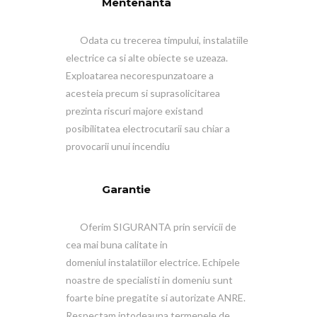
Mentenanta
Odata cu trecerea timpului, instalatiile
electrice ca si alte obiecte se uzeaza.
Exploatarea necorespunzatoare a
acesteia precum si suprasolicitarea
prezinta riscuri majore existand
posibilitatea electrocutarii sau chiar a
provocarii unui incendiu
Garantie
Oferim SIGURANTA prin servicii de
cea mai buna calitate in
domeniul instalatiilor electrice. Echipele
noastre de specialisti in domeniu sunt
foarte bine pregatite si autorizate ANRE.
Respectam intodeauna termenele de