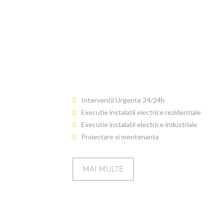
Proiectare,
instalare si
mentenanta
instalatiilor
electrice
Interventii Urgente 24/24h
Executie instalatii electrice rezidentiale
Executie instalatii electrice industriale
Proiectare si mentenanta
MAI MULTE